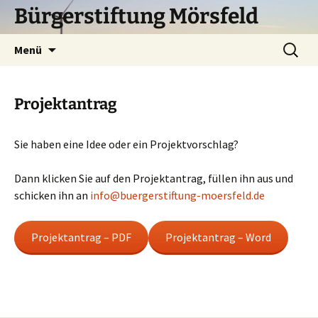
Zum
Bürgerstiftung Mörsfeld
Inhalt
springen
Suchen
Menü
nach:
Projektantrag
Sie haben eine Idee oder ein Projektvorschlag?
Dann klicken Sie auf den Projektantrag, füllen ihn aus und
schicken ihn an
info@buergerstiftung-moersfeld.de
Projektantrag – PDF
Projektantrag – Word